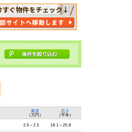
家賃
広さ
（万円）
（平米）
2.5～2.5
18.1～25.8