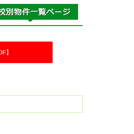
DF】
。