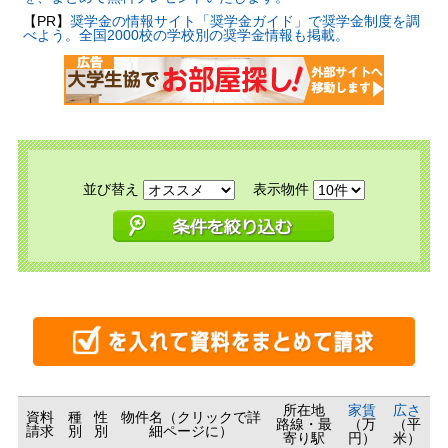
【PR】
奨学金の情報サイト「奨学金ガイド」で奨学金制度を調
べよう。全国2000校の学校別の奨学金情報も掲載。
並び替え
表示物件
所在地
家賃
広さ
資料
種
性
物件名（クリックで詳
路線・最
（万
（平
請求
別
別
細ページに）
寄り駅
円）
米）