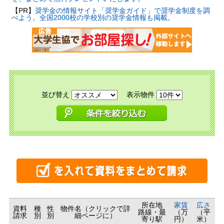
【PR】
奨学金の情報サイト「奨学金ガイド」で奨学金制度を調
べよう。全国2000校の学校別の奨学金情報も掲載。
並び替え
表示物件
所在地
家賃
広さ
資料
種
性
物件名（クリックで詳
路線・最
（万
（平
請求
別
別
細ページに）
寄り駅
円）
米）