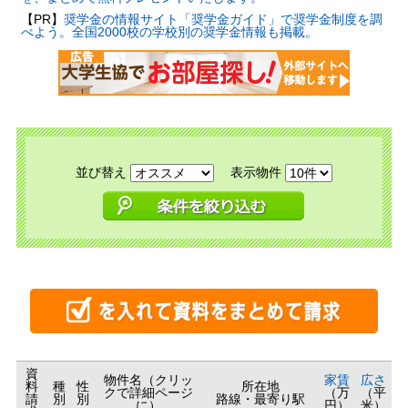
【PR】
奨学金の情報サイト「奨学金ガイド」で奨学金制度を調
べよう。全国2000校の学校別の奨学金情報も掲載。
並び替え
表示物件
資
物件名（クリッ
家賃
広さ
料
種
性
所在地
クで詳細ページ
（万
（平
請
別
別
路線・最寄り駅
に）
円）
米）