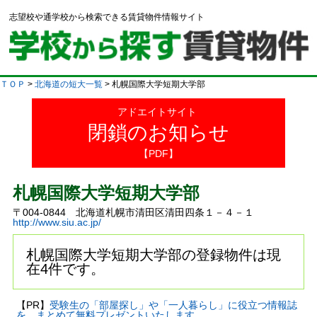
志望校や通学校から検索できる賃貸物件情報サイト
ＴＯＰ
>
北海道の短大一覧
> 札幌国際大学短期大学部
アドエイトサイト
閉鎖のお知らせ
【PDF】
札幌国際大学短期大学部
〒004-0844 北海道札幌市清田区清田四条１－４－１
http://www.siu.ac.jp/
札幌国際大学短期大学部の登録物件は現
在4件です。
【PR】
受験生の「部屋探し」や「一人暮らし」に役立つ情報誌
を、まとめて無料プレゼントいたします。