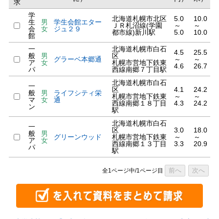
求
学
北海道札幌市北区
5.0
10.0
生
男
学生会館エター
ＪＲ札沼線(学園
～
～
会
女
ジュ２９
都市線)新川駅
5.0
10.0
館
一
北海道札幌市白石
4.5
25.5
般
男
区
グラーベ本郷通
～
～
ア
女
札幌市営地下鉄東
4.6
26.7
パ
西線南郷７丁目駅
北海道札幌市白石
一
区
4.1
24.2
般
男
ライフシティ栄
札幌市営地下鉄東
～
～
マ
女
通
西線南郷１８丁目
4.3
24.2
ン
駅
北海道札幌市白石
一
区
3.0
18.0
般
男
グリーンウッド
札幌市営地下鉄東
～
～
ア
女
西線南郷１３丁目
3.3
20.9
パ
駅
前へ
次へ
全1ページ中/1ページ目