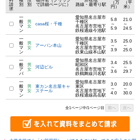
料
種
性
物件名（クリック
所在地
（万
（平
請
別
別
で詳細ページに）
路線・最寄り駅
円）
米）
求
一
愛知県名古屋市
5.8
21.0
般
男
千種区
casa桜・千種
～
～
マ
女
名古屋市営地下
5.9
24.5
ン
鉄桜通線今池駅
一
愛知県名古屋市
3.5
25.0
般
男
千種区
アーバン本山
～
～
マ
女
名古屋市営地下
3.9
25.0
ン
鉄東山線本山駅
一
愛知県名古屋市
3.4
25.5
般
男
昭和区
河辺ビル
～
～
ア
女
名古屋市営地下
3.6
29.7
パ
鉄鶴舞線川名駅
一
愛知県名古屋市
3.0
20.0
般
男
東カン名古屋キャ
東区
～
～
マ
女
ステール
名古屋市営地下
4.0
30.0
ン
鉄桜通線高岳駅
前へ
次へ
全1ページ中/1ページ目