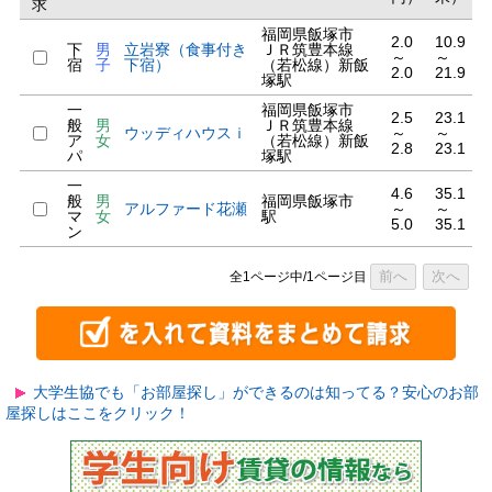
求
福岡県飯塚市
2.0
10.9
下
男
立岩寮（食事付き
ＪＲ筑豊本線
～
～
宿
子
下宿）
（若松線）新飯
2.0
21.9
塚駅
一
福岡県飯塚市
2.5
23.1
般
男
ＪＲ筑豊本線
ウッディハウスｉ
～
～
ア
女
（若松線）新飯
2.8
23.1
パ
塚駅
一
4.6
35.1
般
男
福岡県飯塚市
アルファード花瀬
～
～
マ
女
駅
5.0
35.1
ン
前へ
次へ
全1ページ中/1ページ目
大学生協でも「お部屋探し」ができるのは知ってる？安心のお部
屋探しはここをクリック！