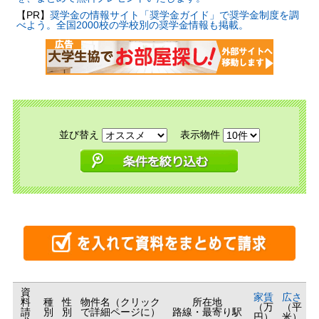
【PR】
奨学金の情報サイト「奨学金ガイド」で奨学金制度を調
べよう。全国2000校の学校別の奨学金情報も掲載。
並び替え
表示物件
資
家賃
広さ
料
種
性
物件名（クリック
所在地
（万
（平
請
別
別
で詳細ページに）
路線・最寄り駅
円）
米）