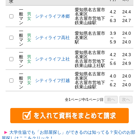
求
一
愛知県名古屋市
4.2
24.4
般
男
名東区
シティライフ本郷
～
～
マ
女
名古屋市営地下
6.3
24.7
ン
鉄東山線駅
一
愛知県名古屋市
3.9
24.0
般
男
シティライフ高社
名東区
～
～
マ
女
駅
5.9
24.0
ン
一
愛知県名古屋市
4.2
24.3
般
男
名東区
シティライフ上社
～
～
マ
女
名古屋市営地下
5.6
24.9
ン
鉄東山線上社駅
一
愛知県名古屋市
4.0
24.0
般
男
名東区
シティライフ打越
～
～
マ
女
名古屋市営地下
6.2
24.0
ン
鉄東山線駅
前へ
次へ
全1ページ中/1ページ目
大学生協でも「お部屋探し」ができるのは知ってる？安心のお部
屋探しはここをクリック！