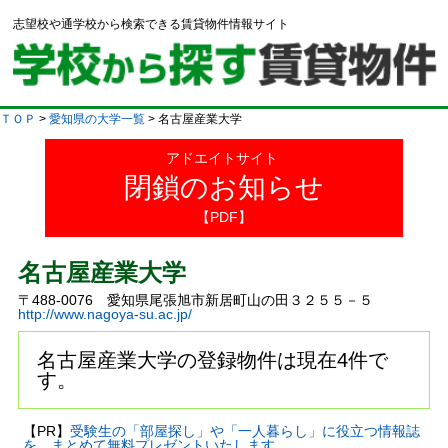
志望校や通学校から検索できる賃貸物件情報サイト
ＴＯＰ
>
愛知県の大学一覧
> 名古屋産業大学
アドエイトサイト
閉鎖のお知らせ
【PDF】
名古屋産業大学
〒488-0076 愛知県尾張旭市新居町山の田３２５５－５
http://www.nagoya-su.ac.jp/
名古屋産業大学の登録物件は現在4件で
す。
【PR】
受験生の「部屋探し」や「一人暮らし」に役立つ情報誌
を、まとめて無料プレゼントいたします。