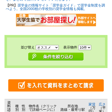
【PR】
奨学金の情報サイト「奨学金ガイド」で奨学金制度を調
べよう。全国2000校の学校別の奨学金情報も掲載。
並び替え
表示物件
資
家賃
広さ
料
種
性
物件名（クリック
所在地
（万
（平
請
別
別
で詳細ページに）
路線・最寄り駅
円）
米）