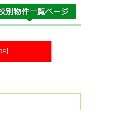
DF】
。