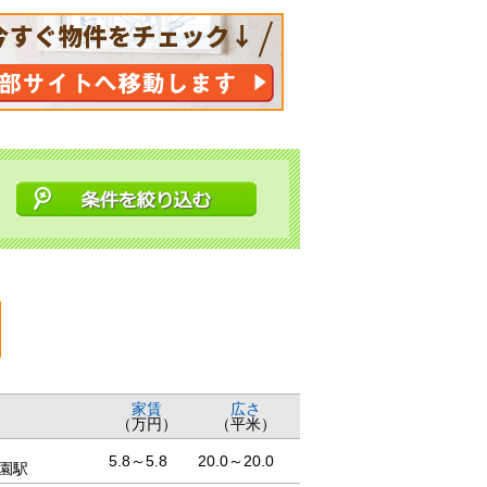
家賃
広さ
（万円）
（平米）
5.8～5.8
20.0～20.0
園駅