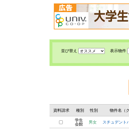
並び替え
表示物件
資料請求
種別
性別
物件名（
学生
男女
スチュデント
会館