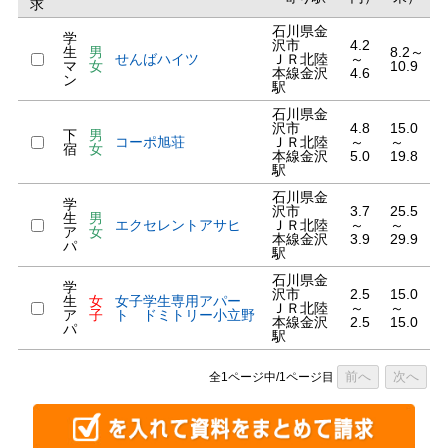
求
石川県金
学
沢市
4.2
生
男
8.2～
せんばハイツ
ＪＲ北陸
～
マ
女
10.9
本線金沢
4.6
ン
駅
石川県金
沢市
4.8
15.0
下
男
コーポ旭荘
ＪＲ北陸
～
～
宿
女
本線金沢
5.0
19.8
駅
石川県金
学
沢市
3.7
25.5
生
男
エクセレントアサヒ
ＪＲ北陸
～
～
ア
女
本線金沢
3.9
29.9
パ
駅
石川県金
学
沢市
2.5
15.0
生
女
女子学生専用アパー
ＪＲ北陸
～
～
ア
子
ト ドミトリー小立野
本線金沢
2.5
15.0
パ
駅
前へ
次へ
全1ページ中/1ページ目