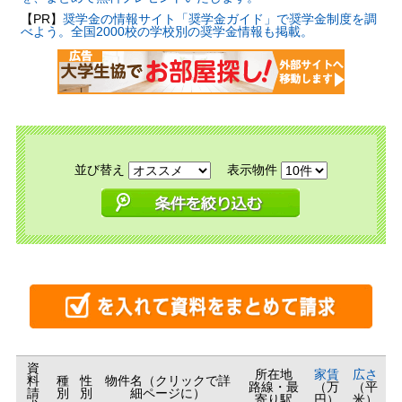
【PR】
奨学金の情報サイト「奨学金ガイド」で奨学金制度を調
べよう。全国2000校の学校別の奨学金情報も掲載。
並び替え
表示物件
資
所在地
家賃
広さ
料
種
性
物件名（クリックで詳
路線・最
（万
（平
請
別
別
細ページに）
寄り駅
円）
米）