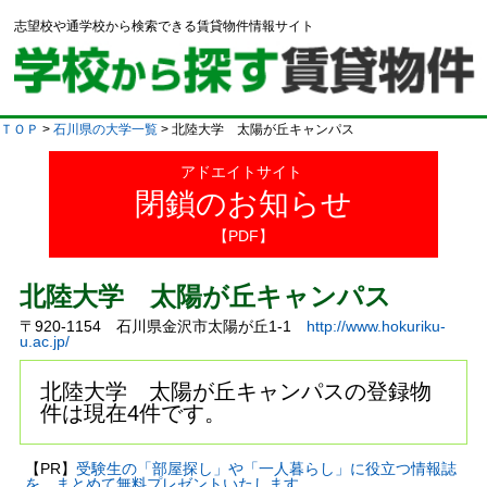
志望校や通学校から検索できる賃貸物件情報サイト
ＴＯＰ
>
石川県の大学一覧
> 北陸大学 太陽が丘キャンパス
アドエイトサイト
閉鎖のお知らせ
【PDF】
北陸大学 太陽が丘キャンパス
〒920-1154 石川県金沢市太陽が丘1-1
http://www.hokuriku-
u.ac.jp/
北陸大学 太陽が丘キャンパスの登録物
件は現在4件です。
【PR】
受験生の「部屋探し」や「一人暮らし」に役立つ情報誌
を、まとめて無料プレゼントいたします。