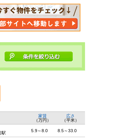
家賃
広さ
（万円）
（平米）
5.9～8.0
8.5～33.0
前駅