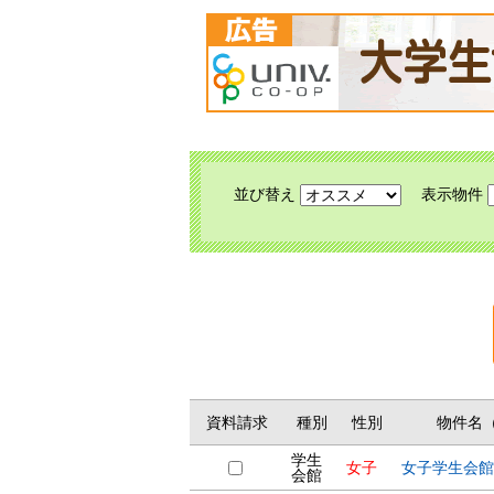
並び替え
表示物件
資料請求
種別
性別
物件名
学生
女子
女子学生会館
会館