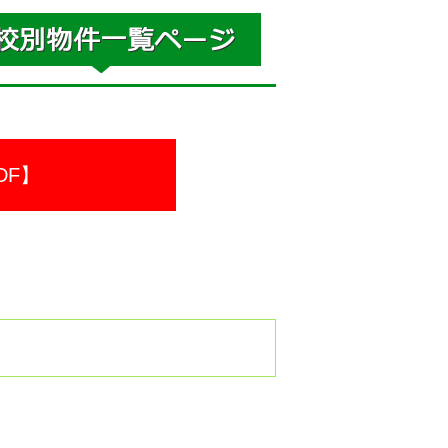
DF】
。