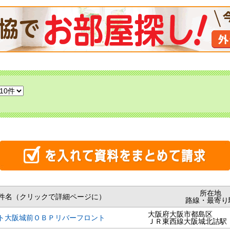
所在地
件名（クリックで詳細ページに）
路線・最寄り
大阪府大阪市都島区
ト大阪城前ＯＢＰリバーフロント
ＪＲ東西線大阪城北詰駅