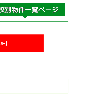
DF】
。