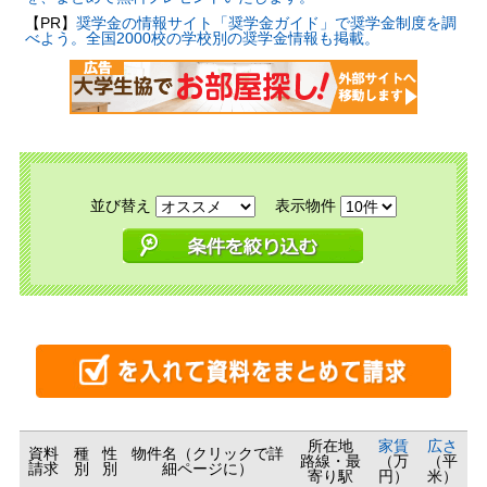
【PR】
奨学金の情報サイト「奨学金ガイド」で奨学金制度を調
べよう。全国2000校の学校別の奨学金情報も掲載。
並び替え
表示物件
所在地
家賃
広さ
資料
種
性
物件名（クリックで詳
路線・最
（万
（平
請求
別
別
細ページに）
寄り駅
円）
米）