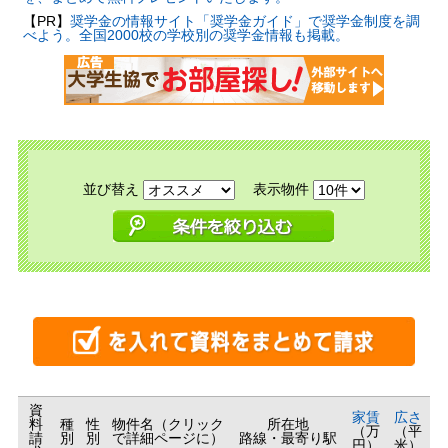
【PR】
奨学金の情報サイト「奨学金ガイド」で奨学金制度を調
べよう。全国2000校の学校別の奨学金情報も掲載。
並び替え
表示物件
資
家賃
広さ
料
種
性
物件名（クリック
所在地
（万
（平
請
別
別
で詳細ページに）
路線・最寄り駅
円）
米）