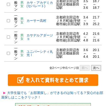
京都府京田辺市
3.5
18.7
般
男
カサ・アカデミカ
近鉄京都線新田
～
～
マ
女
(セパレート)
辺駅
3.6
18.7
ン
一
京都府京田辺市
3.4
21.7
般
男
カーサー高村
ＪＲ片町線(学研
～
～
マ
女
都市線)京田辺駅
3.9
25.2
ン
一
京都府京田辺市
4.2
21.6
般
男
カサデルアダージ
ＪＲ片町線(学研
～
～
マ
女
ョ
都市線)京田辺駅
4.8
21.6
ン
一
京都府京田辺市
3.6
20.1
般
男
ユニバーシティ丸
近鉄京都線新田
～
～
マ
女
光Ⅰ
辺駅
4.4
20.1
ン
前へ
次へ
全2ページ中/1ページ目
大学生協でも「お部屋探し」ができるのは知ってる？安心のお部
屋探しはここをクリック！