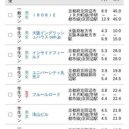
求
一
京都府京田辺市
8.9
45.0
般
男
ＩＲＯＲＩＥ
ＪＲ片町線(学研
～
～
マ
女
都市線)京田辺駅
12.9
45.0
ン
学
大阪府枚方市
4.3
10.0
生
男
大阪イングリッシ
京阪本線枚方市
～
～
マ
女
ュハウス oeh.jp
駅
6.9
15.0
ン
学
京都府京田辺市
5.3
28.0
生
男
インサイドフィー
ＪＲ片町線(学研
～
～
マ
女
ルド
都市線)京田辺駅
5.6
28.0
ン
学
京都府京田辺市
3.9
19.8
生
男
ユニバーシティ丸
近鉄京都線新田
～
～
マ
女
光Ⅱ
辺駅
5.4
24.5
ン
学
京都府京田辺市
3.8
22.4
生
女
フルールロード
ＪＲ片町線(学研
～
～
マ
子
都市線)京田辺駅
4.4
22.4
ン
学
京都府京田辺市
4.5
21.8
生
男
滝山ビル
ＪＲ片町線(学研
～
～
マ
女
都市線)京田辺駅
4.5
21.9
ン
一