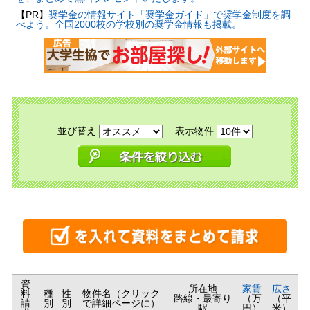
【PR】
奨学金の情報サイト「奨学金ガイド」で奨学金制度を調
べよう。全国2000校の学校別の奨学金情報も掲載。
並び替え
表示物件
資
所在地
家賃
広さ
料
種
性
物件名（クリック
路線・最寄り
（万
（平
請
別
別
で詳細ページに）
駅
円）
米）