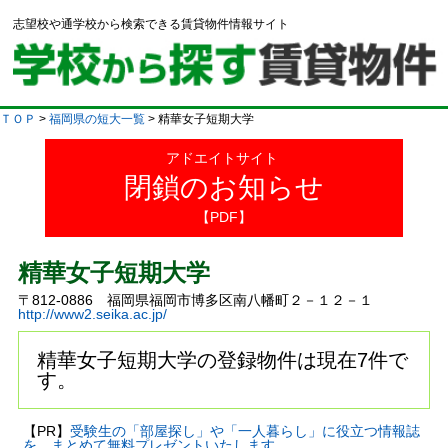
志望校や通学校から検索できる賃貸物件情報サイト
ＴＯＰ
>
福岡県の短大一覧
> 精華女子短期大学
アドエイトサイト
閉鎖のお知らせ
【PDF】
精華女子短期大学
〒812-0886 福岡県福岡市博多区南八幡町２－１２－１
http://www2.seika.ac.jp/
精華女子短期大学の登録物件は現在7件で
す。
【PR】
受験生の「部屋探し」や「一人暮らし」に役立つ情報誌
を、まとめて無料プレゼントいたします。