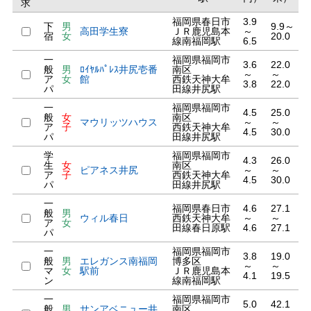
求
福岡県春日市
3.9
下
男
9.9～
高田学生寮
ＪＲ鹿児島本
～
宿
女
20.0
線南福岡駅
6.5
一
福岡県福岡市
3.6
22.0
般
男
ﾛｲﾔﾙﾊﾟﾚｽ井尻壱番
南区
～
～
ア
女
館
西鉄天神大牟
3.8
22.0
パ
田線井尻駅
一
福岡県福岡市
4.5
25.0
般
女
南区
マウリッツハウス
～
～
ア
子
西鉄天神大牟
4.5
30.0
パ
田線井尻駅
学
福岡県福岡市
4.3
26.0
生
女
南区
ピアネス井尻
～
～
ア
子
西鉄天神大牟
4.5
30.0
パ
田線井尻駅
一
福岡県春日市
4.6
27.1
般
男
ウィル春日
西鉄天神大牟
～
～
ア
女
田線春日原駅
4.6
27.1
パ
一
福岡県福岡市
3.8
19.0
般
男
エレガンス南福岡
博多区
～
～
マ
女
駅前
ＪＲ鹿児島本
4.1
19.5
ン
線南福岡駅
一
福岡県福岡市
5.0
42.1
般
男
サンアベニュー井
南区