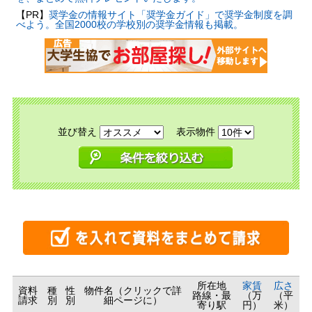
【PR】
奨学金の情報サイト「奨学金ガイド」で奨学金制度を調
べよう。全国2000校の学校別の奨学金情報も掲載。
並び替え
表示物件
所在地
家賃
広さ
資料
種
性
物件名（クリックで詳
路線・最
（万
（平
請求
別
別
細ページに）
寄り駅
円）
米）