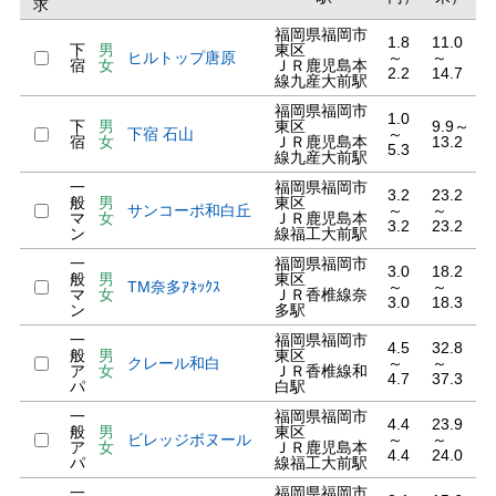
求
福岡県福岡市
1.8
11.0
下
男
東区
ヒルトップ唐原
～
～
宿
女
ＪＲ鹿児島本
2.2
14.7
線九産大前駅
福岡県福岡市
1.0
下
男
東区
9.9～
下宿 石山
～
宿
女
ＪＲ鹿児島本
13.2
5.3
線九産大前駅
一
福岡県福岡市
3.2
23.2
般
男
東区
サンコーポ和白丘
～
～
マ
女
ＪＲ鹿児島本
3.2
23.2
ン
線福工大前駅
一
福岡県福岡市
3.0
18.2
般
男
東区
TM奈多ｱﾈｯｸｽ
～
～
マ
女
ＪＲ香椎線奈
3.0
18.3
ン
多駅
一
福岡県福岡市
4.5
32.8
般
男
東区
クレール和白
～
～
ア
女
ＪＲ香椎線和
4.7
37.3
パ
白駅
一
福岡県福岡市
4.4
23.9
般
男
東区
ビレッジボヌール
～
～
ア
女
ＪＲ鹿児島本
4.4
24.0
パ
線福工大前駅
一
福岡県福岡市