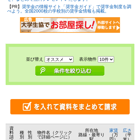
【PR】
奨学金の情報サイト「奨学金ガイド」で奨学金制度を調
べよう。全国2000校の学校別の奨学金情報も掲載。
並び替え
表示物件
資
所在地
家賃
広さ
料
種
性
物件名（クリック
路線・最寄り
（万
（平
請
別
別
で詳細ページに）
駅
円）
米）