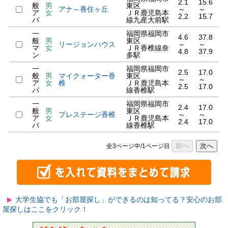
2.1
15.6
般
男
東区
アナ～香住ヶ丘
～
～
ア
女
ＪＲ鹿児島本
2.2
15.7
パ
線九産大前駅
一
福岡県福岡市
4.6
37.8
般
男
東区
リージョンハウス
～
～
マ
女
ＪＲ香椎線奈
4.8
37.9
ン
多駅
一
福岡県福岡市
2.5
17.0
般
男
マイクォーター香
東区
～
～
ア
女
椎
ＪＲ鹿児島本
2.5
17.0
パ
線香椎駅
一
福岡県福岡市
2.4
17.0
般
男
東区
プレステージ香椎
～
～
ア
女
ＪＲ鹿児島本
2.4
17.0
パ
線香椎駅
前へ
次へ
全3ページ中/1ページ目
大学生協でも「お部屋探し」ができるのは知ってる？安心のお部
屋探しはここをクリック！