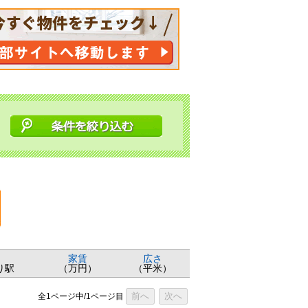
家賃
広さ
り駅
（万円）
（平米）
前へ
次へ
全1ページ中/1ページ目