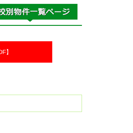
DF】
。