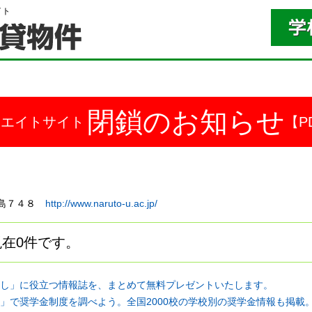
イト
閉鎖のお知らせ
ドエイトサイト
【P
字中島７４８
http://www.naruto-u.ac.jp/
在0件です。
し」に役立つ情報誌を、まとめて無料プレゼントいたします。
」で奨学金制度を調べよう。全国2000校の学校別の奨学金情報も掲載