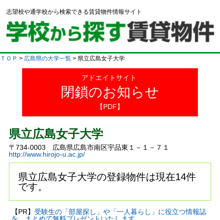
志望校や通学校から検索できる賃貸物件情報サイト
ＴＯＰ
>
広島県の大学一覧
> 県立広島女子大学
アドエイトサイト
閉鎖のお知らせ
【PDF】
県立広島女子大学
〒734-0003 広島県広島市南区宇品東１－１－７１
http://www.hirojo-u.ac.jp/
県立広島女子大学の登録物件は現在14件
です。
【PR】
受験生の「部屋探し」や「一人暮らし」に役立つ情報誌
を、まとめて無料プレゼントいたします。