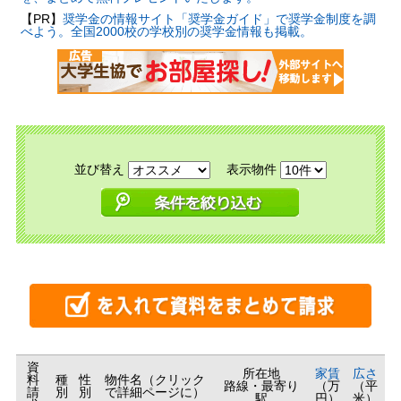
【PR】
奨学金の情報サイト「奨学金ガイド」で奨学金制度を調
べよう。全国2000校の学校別の奨学金情報も掲載。
並び替え
表示物件
資
所在地
家賃
広さ
料
種
性
物件名（クリック
路線・最寄り
（万
（平
請
別
別
で詳細ページに）
駅
円）
米）