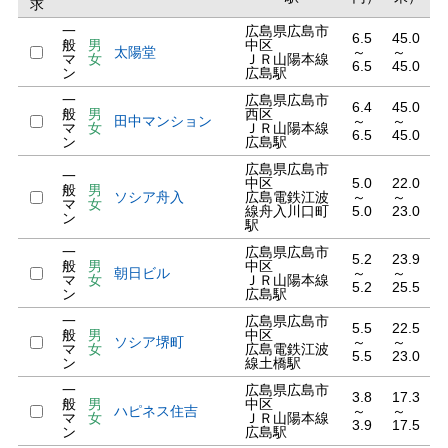
求
一
広島県広島市
6.5
45.0
般
男
中区
太陽堂
～
～
マ
女
ＪＲ山陽本線
6.5
45.0
ン
広島駅
一
広島県広島市
6.4
45.0
般
男
西区
田中マンション
～
～
マ
女
ＪＲ山陽本線
6.5
45.0
ン
広島駅
広島県広島市
一
中区
5.0
22.0
般
男
ソシア舟入
広島電鉄江波
～
～
マ
女
線舟入川口町
5.0
23.0
ン
駅
一
広島県広島市
5.2
23.9
般
男
中区
朝日ビル
～
～
マ
女
ＪＲ山陽本線
5.2
25.5
ン
広島駅
一
広島県広島市
5.5
22.5
般
男
中区
ソシア堺町
～
～
マ
女
広島電鉄江波
5.5
23.0
ン
線土橋駅
一
広島県広島市
3.8
17.3
般
男
中区
ハピネス住吉
～
～
マ
女
ＪＲ山陽本線
3.9
17.5
ン
広島駅