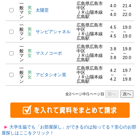
一
広島県広島市
4.0
21.4
般
男
中区
太陽堂
～
～
マ
女
ＪＲ山陽本線
4.0
22.0
ン
広島駅
一
広島県広島市
4.5
19.0
般
男
中区
サンピアシャネル
～
～
マ
女
ＪＲ山陽本線
4.5
19.0
ン
広島駅
一
広島県広島市
3.8
19.8
般
男
中区
マスノコーポ
～
～
マ
女
ＪＲ山陽本線
3.8
20.0
ン
広島駅
一
広島県広島市
4.2
19.7
般
男
中区
アビタシオン英
～
～
マ
女
ＪＲ山陽本線
4.2
19.8
ン
広島駅
前へ
次へ
全2ページ中/1ページ目
大学生協でも「お部屋探し」ができるのは知ってる？安心のお部
屋探しはここをクリック！