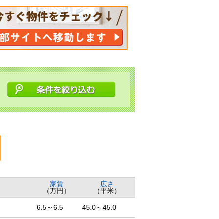
家賃
広さ
（万円）
（平米）
6.5～6.5
45.0～45.0