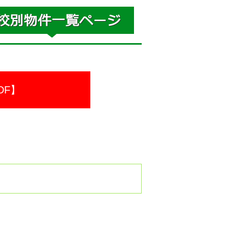
DF】
。