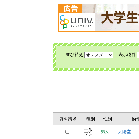
並び替え
表示物件
資料請求
種別
性別
物
一般
男女
太陽堂
マン