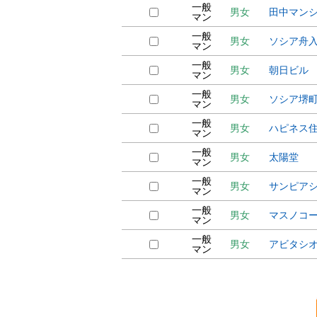
一般
男女
田中マン
マン
一般
男女
ソシア舟
マン
一般
男女
朝日ビル
マン
一般
男女
ソシア堺
マン
一般
男女
ハピネス
マン
一般
男女
太陽堂
マン
一般
男女
サンピア
マン
一般
男女
マスノコ
マン
一般
男女
アビタシ
マン