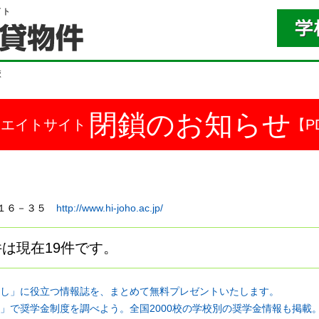
イト
校
閉鎖のお知らせ
ドエイトサイト
【P
本町１６－３５
http://www.hi-joho.ac.jp/
は現在19件です。
し」に役立つ情報誌を、まとめて無料プレゼントいたします。
」で奨学金制度を調べよう。全国2000校の学校別の奨学金情報も掲載