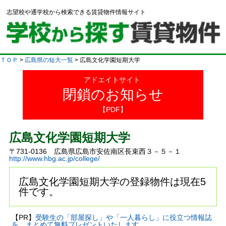
志望校や通学校から検索できる賃貸物件情報サイト
ＴＯＰ
>
広島県の短大一覧
> 広島文化学園短期大学
アドエイトサイト
閉鎖のお知らせ
【PDF】
広島文化学園短期大学
〒731-0136 広島県広島市安佐南区長束西３－５－１
http://www.hbg.ac.jp/college/
広島文化学園短期大学の登録物件は現在5
件です。
【PR】
受験生の「部屋探し」や「一人暮らし」に役立つ情報誌
を、まとめて無料プレゼントいたします。