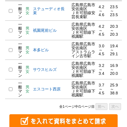
一
広島県広島市
4.2
23.5
般
男
ステューディオ長
安佐南区
～
～
マ
女
束
ＪＲ可部線安
4.6
23.5
ン
芸長束駅
一
広島県広島市
4.2
20.3
般
男
安佐南区
祇園尾前ビル
～
～
マ
女
ＪＲ可部線下
4.5
20.3
ン
祇園駅
一
広島県広島市
3.0
19.4
般
男
安佐南区
本多ビル
～
～
マ
女
アストラムラ
4.5
29.1
ン
イン古市駅
一
広島県広島市
3.2
16.9
般
男
安佐南区
サウスヒルズ
～
～
マ
女
ＪＲ可部線下
3.4
20.0
ン
祇園駅
一
広島県広島市
3.7
25.9
般
男
安佐南区
エスコート西原
～
～
マ
女
ＪＲ可部線下
4.5
38.8
ン
祇園駅
前へ
次へ
全1ページ中/1ページ目