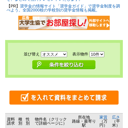
【PR】
奨学金の情報サイト「奨学金ガイド」で奨学金制度を調
べよう。全国2000校の学校別の奨学金情報も掲載。
並び替え
表示物件
所在地
家賃
広さ
資料
種
性
物件名（クリック
路線・最寄り
（万
（平
請求
別
別
で詳細ページに）
駅
円）
米）