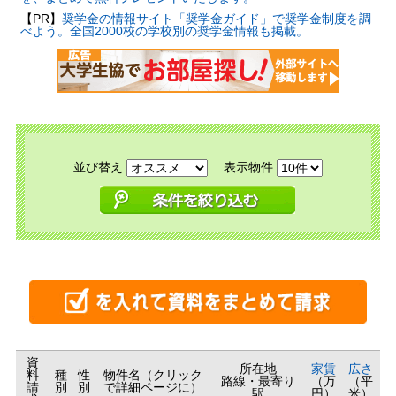
【PR】
奨学金の情報サイト「奨学金ガイド」で奨学金制度を調
べよう。全国2000校の学校別の奨学金情報も掲載。
並び替え
表示物件
資
所在地
家賃
広さ
料
種
性
物件名（クリック
路線・最寄り
（万
（平
請
別
別
で詳細ページに）
駅
円）
米）