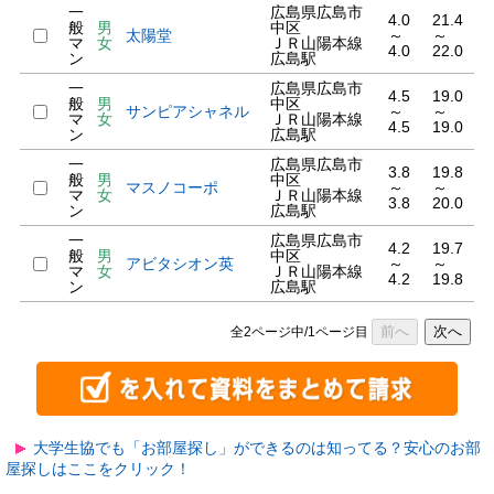
一
広島県広島市
4.0
21.4
般
男
中区
太陽堂
～
～
マ
女
ＪＲ山陽本線
4.0
22.0
ン
広島駅
一
広島県広島市
4.5
19.0
般
男
中区
サンピアシャネル
～
～
マ
女
ＪＲ山陽本線
4.5
19.0
ン
広島駅
一
広島県広島市
3.8
19.8
般
男
中区
マスノコーポ
～
～
マ
女
ＪＲ山陽本線
3.8
20.0
ン
広島駅
一
広島県広島市
4.2
19.7
般
男
中区
アビタシオン英
～
～
マ
女
ＪＲ山陽本線
4.2
19.8
ン
広島駅
前へ
次へ
全2ページ中/1ページ目
大学生協でも「お部屋探し」ができるのは知ってる？安心のお部
屋探しはここをクリック！