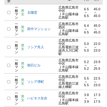
求
一
広島県広島市
6.5
45.0
般
男
中区
太陽堂
～
～
マ
女
ＪＲ山陽本線
6.5
45.0
ン
広島駅
一
広島県広島市
6.4
45.0
般
男
西区
田中マンション
～
～
マ
女
ＪＲ山陽本線
6.5
45.0
ン
広島駅
広島県広島市
一
中区
5.0
22.0
般
男
ソシア舟入
広島電鉄江波
～
～
マ
女
線舟入川口町
5.0
23.0
ン
駅
一
広島県広島市
5.2
23.9
般
男
中区
朝日ビル
～
～
マ
女
ＪＲ山陽本線
5.2
25.5
ン
広島駅
一
広島県広島市
5.5
22.5
般
男
中区
ソシア堺町
～
～
マ
女
広島電鉄江波
5.5
23.0
ン
線土橋駅
一
広島県広島市
3.8
17.3
般
男
中区
ハピネス住吉
～
～
マ
女
ＪＲ山陽本線
3.9
17.5
ン
広島駅