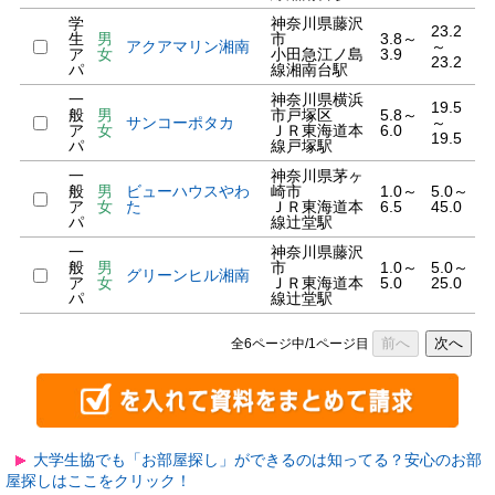
学
神奈川県藤沢
23.2
生
男
市
3.8～
アクアマリン湘南
～
ア
女
小田急江ノ島
3.9
23.2
パ
線湘南台駅
一
神奈川県横浜
19.5
般
男
市戸塚区
5.8～
サンコーポタカ
～
ア
女
ＪＲ東海道本
6.0
19.5
パ
線戸塚駅
一
神奈川県茅ヶ
般
男
ビューハウスやわ
崎市
1.0～
5.0～
ア
女
た
ＪＲ東海道本
6.5
45.0
パ
線辻堂駅
一
神奈川県藤沢
般
男
市
1.0～
5.0～
グリーンヒル湘南
ア
女
ＪＲ東海道本
5.0
25.0
パ
線辻堂駅
前へ
次へ
全6ページ中/1ページ目
大学生協でも「お部屋探し」ができるのは知ってる？安心のお部
屋探しはここをクリック！