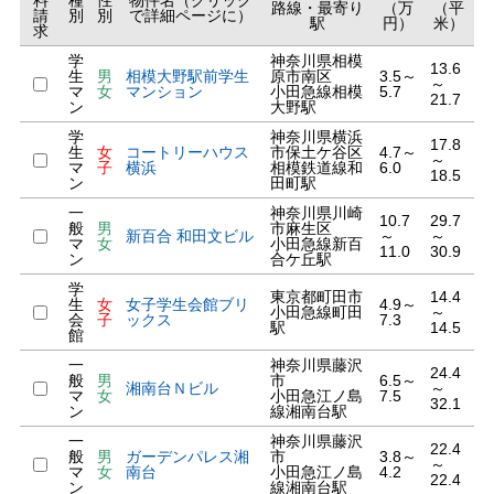
料
種
性
物件名（クリック
路線・最寄り
（万
（平
請
別
別
で詳細ページに）
駅
円）
米）
求
学
神奈川県相模
13.6
生
男
相模大野駅前学生
原市南区
3.5～
～
マ
女
マンション
小田急線相模
5.7
21.7
ン
大野駅
学
神奈川県横浜
17.8
生
女
コートリーハウス
市保土ケ谷区
4.7～
～
マ
子
横浜
相模鉄道線和
6.0
18.5
ン
田町駅
一
神奈川県川崎
10.7
29.7
般
男
市麻生区
新百合 和田文ビル
～
～
マ
女
小田急線新百
11.0
30.9
ン
合ケ丘駅
学
東京都町田市
14.4
生
女
女子学生会館ブリ
4.9～
小田急線町田
～
会
子
ックス
7.3
駅
14.5
館
一
神奈川県藤沢
24.4
般
男
市
6.5～
湘南台Ｎビル
～
マ
女
小田急江ノ島
7.5
32.1
ン
線湘南台駅
一
神奈川県藤沢
22.4
般
男
ガーデンパレス湘
市
3.8～
～
マ
女
南台
小田急江ノ島
4.2
22.4
ン
線湘南台駅