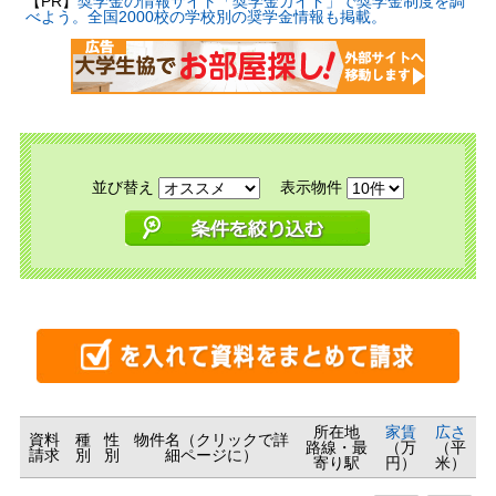
【PR】
奨学金の情報サイト「奨学金ガイド」で奨学金制度を調
べよう。全国2000校の学校別の奨学金情報も掲載。
並び替え
表示物件
所在地
家賃
広さ
資料
種
性
物件名（クリックで詳
路線・最
（万
（平
請求
別
別
細ページに）
寄り駅
円）
米）