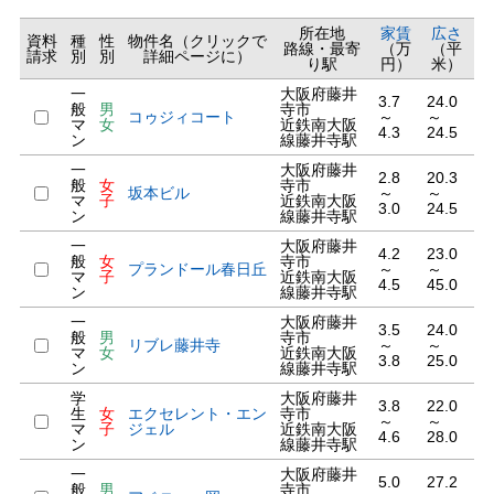
所在地
家賃
広さ
資料
種
性
物件名（クリックで
路線・最寄
（万
（平
請求
別
別
詳細ページに）
り駅
円）
米）
一
大阪府藤井
3.7
24.0
般
男
寺市
コゥジィコート
～
～
マ
女
近鉄南大阪
4.3
24.5
ン
線藤井寺駅
一
大阪府藤井
2.8
20.3
般
女
寺市
坂本ビル
～
～
マ
子
近鉄南大阪
3.0
24.5
ン
線藤井寺駅
一
大阪府藤井
4.2
23.0
般
女
寺市
プランドール春日丘
～
～
マ
子
近鉄南大阪
4.5
45.0
ン
線藤井寺駅
一
大阪府藤井
3.5
24.0
般
男
寺市
リブレ藤井寺
～
～
マ
女
近鉄南大阪
3.8
25.0
ン
線藤井寺駅
学
大阪府藤井
3.8
22.0
生
女
エクセレント・エン
寺市
～
～
マ
子
ジェル
近鉄南大阪
4.6
28.0
ン
線藤井寺駅
一
大阪府藤井
5.0
27.2
般
男
寺市