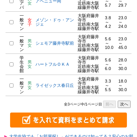
アベニュー岡
～
～
ア
女
近鉄南大阪
5.7
29.7
パ
線藤井寺駅
一
大阪府藤井
3.8
23.0
般
女
メゾン・ドゥ・アン
寺市
～
～
マ
子
ジェ
近鉄南大阪
4.2
24.0
ン
線藤井寺駅
一
大阪府藤井
5.6
23.0
般
男
寺市
シェモア藤井寺駅前
～
～
マ
女
近鉄南大阪
10.0
45.0
ン
線藤井寺駅
学
大阪府藤井
5.6
28.0
生
男
寺市
ハートフルＯＫＡ
～
～
会
女
近鉄南大阪
6.0
30.0
館
線藤井寺駅
一
大阪府藤井
3.3
18.0
般
男
寺市
ライゼックス春日丘
～
～
マ
女
近鉄南大阪
5.5
30.0
ン
線藤井寺駅
前へ
次へ
全3ページ中/1ページ目
大学生協でも「お部屋探し」ができるのは知ってる？安心のお部