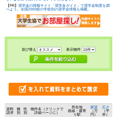
【PR】
奨学金の情報サイト「奨学金ガイド」で奨学金制度を調
べよう。全国2000校の学校別の奨学金情報も掲載。
並び替え
表示物件
所在地
家賃
広さ
資料
種
性
物件名（クリックで
路線・最寄
（万
（平
請求
別
別
詳細ページに）
り駅
円）
米）