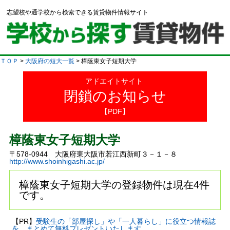
志望校や通学校から検索できる賃貸物件情報サイト
ＴＯＰ
>
大阪府の短大一覧
> 樟蔭東女子短期大学
アドエイトサイト
閉鎖のお知らせ
【PDF】
樟蔭東女子短期大学
〒578-0944 大阪府東大阪市若江西新町３－１－８
http://www.shoinhigashi.ac.jp/
樟蔭東女子短期大学の登録物件は現在4件
です。
【PR】
受験生の「部屋探し」や「一人暮らし」に役立つ情報誌
を、まとめて無料プレゼントいたします。