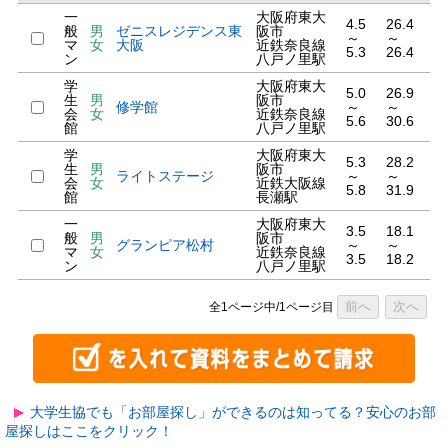
一
大阪府東大
4.5
26.4
般
男
ゼニスレジデンス東
阪市
～
～
マ
女
大阪
近鉄奈良線
5.3
26.4
ン
八戸ノ里駅
学
大阪府東大
5.0
26.9
生
男
阪市
修学館
～
～
会
女
近鉄奈良線
5.6
30.6
館
八戸ノ里駅
学
大阪府東大
5.3
28.2
生
男
阪市
ライトステージ
～
～
会
女
近鉄大阪線
5.8
31.9
館
長瀬駅
一
大阪府東大
3.5
18.1
般
男
阪市
グランピア松村
～
～
マ
女
近鉄奈良線
3.5
18.2
ン
八戸ノ里駅
前へ
次へ
全1ページ中/1ページ目
大学生協でも「お部屋探し」ができるのは知ってる？安心のお部
屋探しはここをクリック！