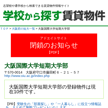
志望校や通学校から検索できる賃貸物件情報サイト
ＴＯＰ
>
大阪府の短大一覧
> 大阪国際大学短期大学部
アドエイトサイト
閉鎖のお知らせ
【PDF】
大阪国際大学短期大学部
〒570-0014 大阪府守口市藤田町６－２１－５７
http://www.oiu.ac.jp/index.php
大阪国際大学短期大学部の登録物件は現
在10件です。
【PR】
受験生の「部屋探し」や「一人暮らし」に役立つ情報誌
を、まとめて無料プレゼントいたします。