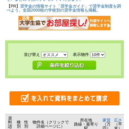
【PR】
奨学金の情報サイト「奨学金ガイド」で奨学金制度を調
べよう。全国2000校の学校別の奨学金情報も掲載。
並び替え
表示物件
資
所在地
家賃
広さ
料
種
性
物件名（クリックで
路線・最寄り
（万
（平
請
別
別
詳細ページに）
駅
円）
米）