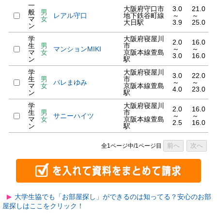
一
大阪府守口市
3.0
21.0
般
男
レアル守口
地下鉄谷町線
～
～
マ
女
大日駅
3.9
25.0
ン
学
大阪府寝屋川
2.0
16.0
生
男
市
マンションMIKI
～
～
マ
女
京阪本線萱島
3.0
16.0
ン
駅
学
大阪府寝屋川
3.0
22.0
生
男
市
パレまゆみ
～
～
マ
女
京阪本線萱島
4.0
23.0
ン
駅
学
大阪府寝屋川
2.0
16.0
生
男
市
サニーハイツ
～
～
マ
女
京阪本線萱島
2.5
16.0
ン
駅
前へ
次へ
全1ページ中/1ページ目
大学生協でも「お部屋探し」ができるのは知ってる？安心のお部
屋探しはここをクリック！