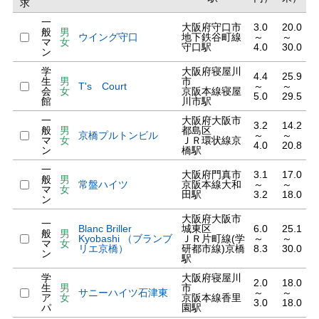
求
一
大阪府守口市
3.0
20.0
般
男
ウイング守口
地下鉄谷町線
～
～
マ
女
守口駅
4.0
30.0
ン
学
大阪府寝屋川
4.4
25.9
生
男
市
T's Court
～
～
会
女
京阪本線寝屋
5.0
29.5
館
川市駅
一
大阪府大阪市
3.2
14.2
般
男
都島区
京橋プルトンビル
～
～
マ
女
ＪＲ環状線京
4.0
20.8
ン
橋駅
一
大阪府門真市
3.1
17.0
般
男
常盤ハイツ
京阪本線大和
～
～
マ
女
田駅
3.2
18.0
ン
大阪府大阪市
一
Blanc Briller
城東区
6.0
25.1
般
男
Kyobashi （ブランブ
ＪＲ片町線(学
～
～
マ
女
リエ京橋）
研都市線)京橋
8.3
30.0
ン
駅
学
大阪府寝屋川
2.0
18.0
生
男
市
サニーハイツ石津東
～
～
ア
女
京阪本線香里
3.0
18.0
パ
園駅