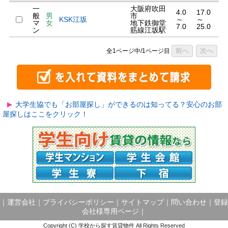
一
大阪府吹田
4.0
17.0
般
男
市
KSK江坂
～
～
マ
女
地下鉄御堂
7.0
25.0
ン
筋線江坂駅
前へ
次へ
全1ページ中/1ページ目
大学生協でも「お部屋探し」ができるのは知ってる？安心のお部
屋探しはここをクリック！
｜
運営会社
｜
プライバシーポリシー
｜
サイトマップ
｜
問い合わせ
｜
登録
会社様専用ページ
｜
Copyright (C) 学校から探す賃貸物件 All Rights Reserved