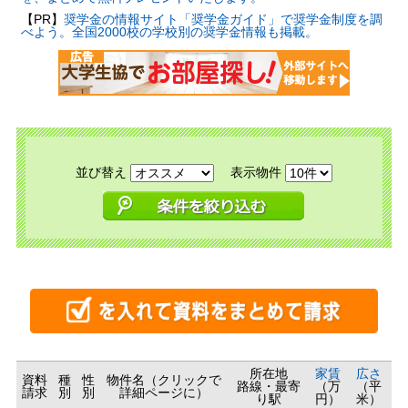
【PR】
奨学金の情報サイト「奨学金ガイド」で奨学金制度を調
べよう。全国2000校の学校別の奨学金情報も掲載。
並び替え
表示物件
所在地
家賃
広さ
資料
種
性
物件名（クリックで
路線・最寄
（万
（平
請求
別
別
詳細ページに）
り駅
円）
米）