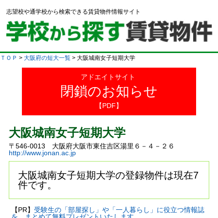
志望校や通学校から検索できる賃貸物件情報サイト
ＴＯＰ
>
大阪府の短大一覧
> 大阪城南女子短期大学
アドエイトサイト
閉鎖のお知らせ
【PDF】
大阪城南女子短期大学
〒546-0013 大阪府大阪市東住吉区湯里６－４－２６
http://www.jonan.ac.jp
大阪城南女子短期大学の登録物件は現在7
件です。
【PR】
受験生の「部屋探し」や「一人暮らし」に役立つ情報誌
を、まとめて無料プレゼントいたします。