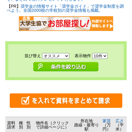
【PR】
奨学金の情報サイト「奨学金ガイド」で奨学金制度を調
べよう。全国2000校の学校別の奨学金情報も掲載。
並び替え
表示物件
所在地
家賃
広さ
資料
種
性
物件名（クリック
路線・最寄り
（万
（平
請求
別
別
で詳細ページに）
駅
円）
米）