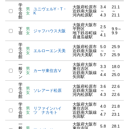
学
大阪府松原市
3.4
21.1
生
男
ユニヴェルY・T・
近鉄南大阪線
～
～
会
女
K
河内松原駅
4.3
21.1
館
大阪府大阪市
2.5
下
男
平野区
9.9～
ジャフハウス大阪
～
宿
女
地下鉄谷町線
9.9
4.1
喜連瓜破駅
学
大阪府松原市
5.0
25.9
生
男
エルローエン天美
近鉄南大阪線
～
～
会
女
河内天美駅
5.7
25.9
館
一
大阪府大阪市
3.3
18.0
般
男
東住吉区
カーサ東住吉Ⅴ
～
～
マ
女
近鉄南大阪線
4.4
25.0
ン
矢田駅
学
大阪府松原市
3.6
22.6
生
男
ソレアード松原
近鉄南大阪線
～
～
会
女
河内松原駅
4.3
22.6
館
学
大阪府大阪市
4.0
21.8
生
男
リファインハイ
東住吉区
～
～
会
女
ツ ナカモト
近鉄南大阪線
4.7
23.1
館
矢田駅
一
大阪府大阪市
5.8
28.1
般
男
東住吉区