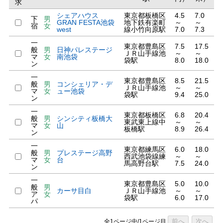
求
シェアハウス
東京都板橋区
4.5
7.0
下
男
GRAN FESTA池袋
地下鉄有楽町
～
～
宿
女
west
線小竹向原駅
7.0
7.3
一
東京都豊島区
7.5
17.5
般
男
日神パレステージ
ＪＲ山手線池
～
～
マ
女
南池袋
袋駅
8.0
18.0
ン
一
東京都豊島区
8.5
21.5
般
男
コンシェリア・デ
ＪＲ山手線池
～
～
マ
女
ュー池袋
袋駅
9.4
25.0
ン
一
東京都板橋区
6.8
20.4
般
男
シンシティ板橋大
東武東上線中
～
～
マ
女
山
板橋駅
8.9
26.4
ン
一
東京都練馬区
6.0
18.0
般
男
プレステージ高野
西武池袋線練
～
～
マ
女
台
馬高野台駅
7.5
24.0
ン
一
東京都豊島区
5.0
10.0
般
男
カーサ目白
ＪＲ山手線池
～
～
ア
女
袋駅
6.0
17.0
パ
前へ
次へ
全1ページ中/1ページ目