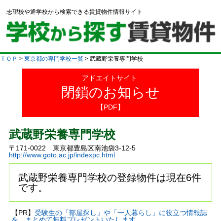
志望校や通学校から検索できる賃貸物件情報サイト
ＴＯＰ
>
東京都の専門学校一覧
> 武蔵野栄養専門学校
アドエイトサイト
閉鎖のお知らせ
【PDF】
武蔵野栄養専門学校
〒171-0022 東京都豊島区南池袋3-12-5
http://www.goto.ac.jp/indexpc.html
武蔵野栄養専門学校の登録物件は現在6件
です。
【PR】
受験生の「部屋探し」や「一人暮らし」に役立つ情報誌
を、まとめて無料プレゼントいたします。