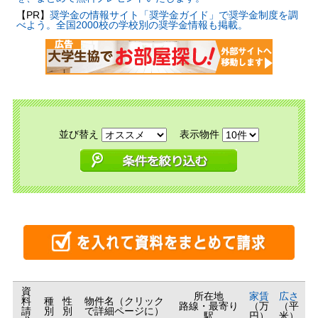
【PR】
奨学金の情報サイト「奨学金ガイド」で奨学金制度を調
べよう。全国2000校の学校別の奨学金情報も掲載。
並び替え
表示物件
資
所在地
家賃
広さ
料
種
性
物件名（クリック
路線・最寄り
（万
（平
請
別
別
で詳細ページに）
駅
円）
米）