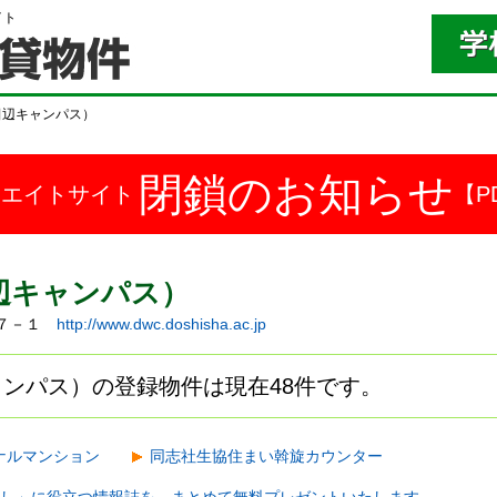
イト
田辺キャンパス）
閉鎖のお知らせ
ドエイトサイト
【P
辺キャンパス）
立９７－１
http://www.dwc.doshisha.ac.jp
ンパス）の登録物件は現在48件です。
ナルマンション
同志社生協住まい斡旋カウンター