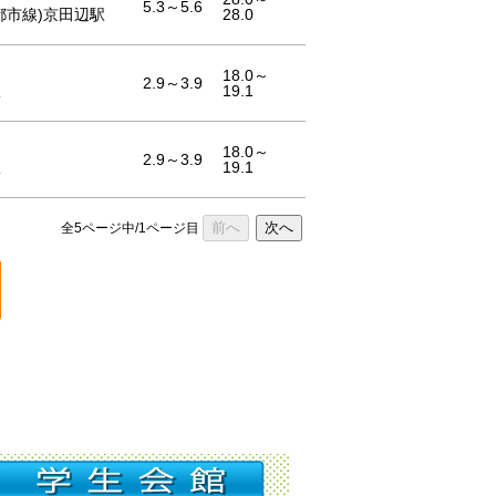
5.3～5.6
都市線)京田辺駅
28.0
18.0～
2.9～3.9
駅
19.1
18.0～
2.9～3.9
駅
19.1
前へ
次へ
全5ページ中/1ページ目