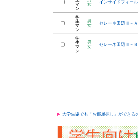
インサイドフィール
マ
女
ン
学
生
男
セレーネ田辺Ⅲ－Ａ
マ
女
ン
学
生
男
セレーネ田辺Ⅲ－Ｂ
マ
女
ン
大学生協でも「お部屋探し」ができる