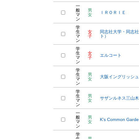
一
般
男
ＩＲＯＲＩＥ
マ
女
ン
学
生
女
同志社大学・同志社
マ
子
ト）
ン
学
生
女
エルコート
マ
子
ン
学
生
男
大阪イングリッシュハウ
マ
女
ン
学
生
男
サザンルネス三山木
マ
女
ン
一
般
男
K's Common Gar
マ
女
ン
学
生
男