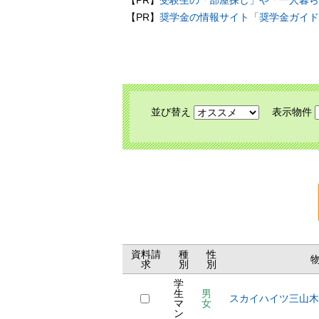
【PR】
受験生の「部屋探し」や「一人暮ら
【PR】
奨学金の情報サイト「奨学金ガイド
並び替え
表示物件
資料請
種
性
求
別
別
学
生
男
スカイハイツ三山木
マ
女
ン