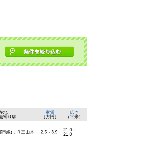
。
在地
家賃
広さ
最寄り駅
（万円）
（平米）
21.0～
都市線)ＪＲ三山木
2.5～3.9
21.0