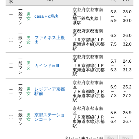
求
一
京都府京都市南
5.8
28.0
般
男
区
casa＋α烏丸
～
～
マ
女
地下鉄烏丸線十
5.9
30.0
ン
条駅
京都府京都市南
一
区
6.2
26.0
般
男
ファミネス上殿
ＪＲ京都線(ＪＲ
～
～
マ
女
田
東海道本線)京都
7.5
32.0
ン
駅
京都府京都市南
一
区
5.7
24.6
般
男
カインドinⅢ
ＪＲ京都線(ＪＲ
～
～
マ
女
東海道本線)京都
6.3
31.3
ン
駅
京都府京都市南
一
区
6.9
25.2
般
男
レジディア京都
ＪＲ京都線(ＪＲ
～
～
マ
女
駅前
東海道本線)京都
7.3
27.2
ン
駅
京都府京都市南
一
区
5.6
25.9
般
男
京都ステーショ
ＪＲ京都線(ＪＲ
～
～
マ
女
ンコート
東海道本線)京都
6.4
26.7
ン
駅
前へ
次へ
全1ページ中/1ページ目