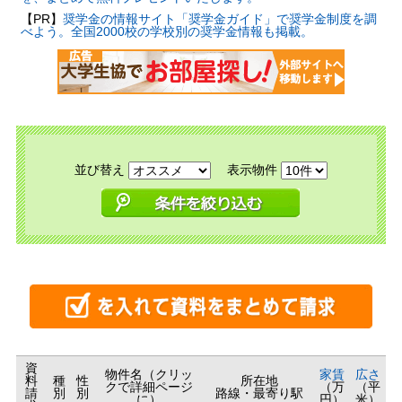
【PR】
奨学金の情報サイト「奨学金ガイド」で奨学金制度を調
べよう。全国2000校の学校別の奨学金情報も掲載。
並び替え
表示物件
資
物件名（クリッ
家賃
広さ
料
種
性
所在地
クで詳細ページ
（万
（平
請
別
別
路線・最寄り駅
に）
円）
米）