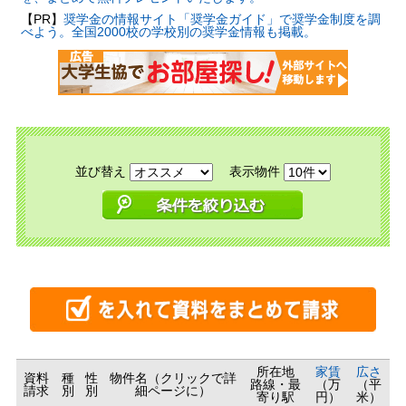
【PR】
奨学金の情報サイト「奨学金ガイド」で奨学金制度を調
べよう。全国2000校の学校別の奨学金情報も掲載。
並び替え
表示物件
所在地
家賃
広さ
資料
種
性
物件名（クリックで詳
路線・最
（万
（平
請求
別
別
細ページに）
寄り駅
円）
米）