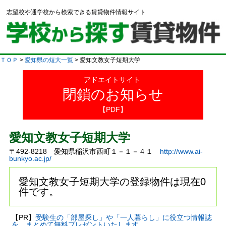
志望校や通学校から検索できる賃貸物件情報サイト
ＴＯＰ
>
愛知県の短大一覧
> 愛知文教女子短期大学
アドエイトサイト
閉鎖のお知らせ
【PDF】
愛知文教女子短期大学
〒492-8218 愛知県稲沢市西町１－１－４１
http://www.ai-
bunkyo.ac.jp/
愛知文教女子短期大学の登録物件は現在0
件です。
【PR】
受験生の「部屋探し」や「一人暮らし」に役立つ情報誌
を、まとめて無料プレゼントいたします。