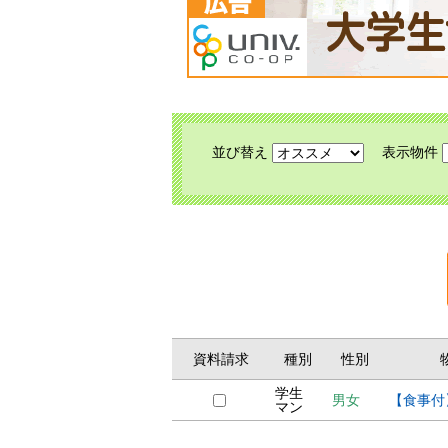
並び替え
表示物件
資料請求
種別
性別
学生
男女
【食事付
マン