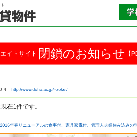
イト
閉鎖のお知らせ
ドエイトサイト
【P
００４
http://www.doho.ac.jp/~zokei/
現在1件です。
2016年春リニューアルの食事付、家具家電付、管理人夫婦住み込みの