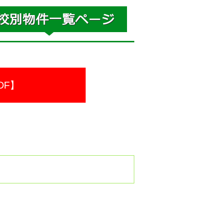
DF】
。