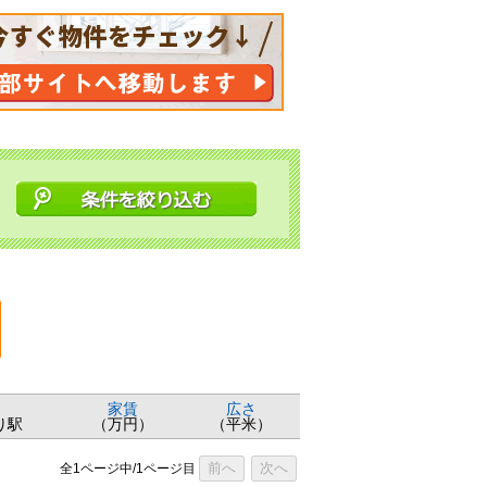
家賃
広さ
り駅
（万円）
（平米）
前へ
次へ
全1ページ中/1ページ目