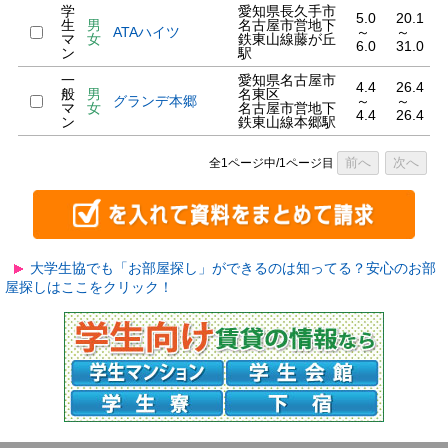
学
愛知県長久手市
5.0
20.1
生
男
名古屋市営地下
ATAハイツ
～
～
マ
女
鉄東山線藤が丘
6.0
31.0
ン
駅
一
愛知県名古屋市
4.4
26.4
般
男
名東区
グランデ本郷
～
～
マ
女
名古屋市営地下
4.4
26.4
ン
鉄東山線本郷駅
前へ
次へ
全1ページ中/1ページ目
大学生協でも「お部屋探し」ができるのは知ってる？安心のお部
屋探しはここをクリック！