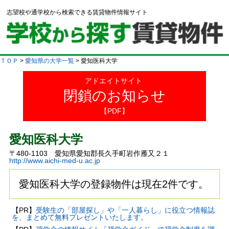
志望校や通学校から検索できる賃貸物件情報サイト
ＴＯＰ
>
愛知県の大学一覧
> 愛知医科大学
アドエイトサイト
閉鎖のお知らせ
【PDF】
愛知医科大学
〒480-1103 愛知県愛知郡長久手町岩作雁又２１
http://www.aichi-med-u.ac.jp
愛知医科大学の登録物件は現在2件です。
【PR】
受験生の「部屋探し」や「一人暮らし」に役立つ情報誌
を、まとめて無料プレゼントいたします。