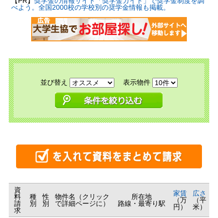
【PR】
奨学金の情報サイト「奨学金ガイド」で奨学金制度を調
べよう。全国2000校の学校別の奨学金情報も掲載。
並び替え
表示物件
資
家賃
広さ
料
種
性
物件名（クリック
所在地
（万
（平
請
別
別
で詳細ページに）
路線・最寄り駅
円）
米）
求