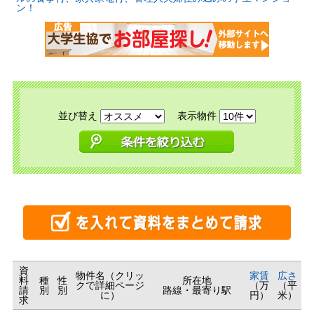
ン！
並び替え
表示物件
資
物件名（クリッ
家賃
広さ
料
種
性
所在地
クで詳細ページ
（万
（平
請
別
別
路線・最寄り駅
に）
円）
米）
求