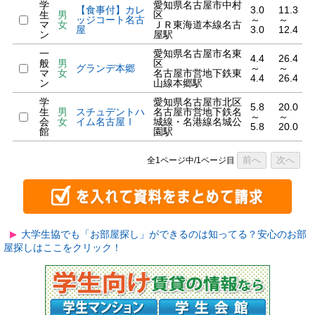
学
愛知県名古屋市中村
【食事付】カレ
3.0
11.3
生
男
区
ッジコート名古
～
～
マ
女
ＪＲ東海道本線名古
屋
3.0
12.4
ン
屋駅
一
愛知県名古屋市名東
4.4
26.4
般
男
区
グランデ本郷
～
～
マ
女
名古屋市営地下鉄東
4.4
26.4
ン
山線本郷駅
学
愛知県名古屋市北区
5.8
20.0
生
男
スチュデントハ
名古屋市営地下鉄名
～
～
会
女
イム名古屋Ⅰ
城線・名港線名城公
5.8
20.0
館
園駅
前へ
次へ
全1ページ中/1ページ目
大学生協でも「お部屋探し」ができるのは知ってる？安心のお部
屋探しはここをクリック！