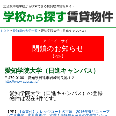
志望校や通学校から検索できる賃貸物件情報サイト
ＴＯＰ
>
愛知県の大学一覧
> 愛知学院大学（日進キャンパス）
アドエイトサイト
閉鎖のお知らせ
【PDF】
愛知学院大学（日進キャンパス）
〒470-0100 愛知県日進市岩崎阿良池１２
http://www.agu.ac.jp/
愛知学院大学（日進キャンパス）の登録
物件は現在3件です。
【PR】
【食事付】カレッジコート名古屋 2016年春リニューア
ルの食事付、家具家電付、管理人夫婦住み込みの学生マンショ