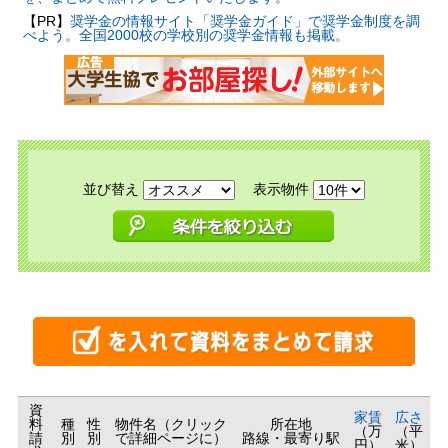
【PR】
奨学金の情報サイト「奨学金ガイド」で奨学金制度を調
べよう。全国2000校の学校別の奨学金情報も掲載。
並び替え
表示物件
資
家賃
広さ
料
種
性
物件名（クリック
所在地
（万
（平
請
別
別
で詳細ページに）
路線・最寄り駅
円）
米）