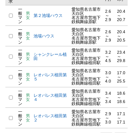
求
一
愛知県名古屋市
2.6
20.4
般
男
天白区
第２池場ハウス
～
～
マ
女
名古屋市営地下
2.9
20.7
ン
鉄鶴舞線原駅
一
愛知県名古屋市
2.6
20.4
般
男
天白区
池場ハウス
～
～
マ
女
名古屋市営地下
2.9
20.5
ン
鉄鶴舞線原駅
一
愛知県名古屋市
3.2
23.4
般
男
シャンクレール植
天白区
～
～
マ
女
田
名古屋市営地下
4.5
29.8
ン
鉄鶴舞線植田駅
一
愛知県名古屋市
3.0
17.0
般
男
レオパレス植田第
天白区
～
～
マ
女
５
名古屋市営地下
4.0
25.5
ン
鉄鶴舞線植田駅
一
愛知県名古屋市
3.4
18.6
般
男
レオパレス植田第
天白区
～
～
マ
女
４
名古屋市営地下
3.4
18.6
ン
鉄鶴舞線植田駅
一
愛知県名古屋市
2.9
17.1
般
男
レオパレス植田第
天白区
～
～
マ
女
２
名古屋市営地下
3.0
17.1
ン
鉄鶴舞線植田駅