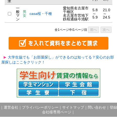
求
一
愛知県名古屋市
5.8
21.0
般
男
千種区
casa桜・千種
～
～
マ
女
名古屋市営地下
5.9
24.5
ン
鉄桜通線今池駅
前へ
次へ
全1ページ中/1ページ目
大学生協でも「お部屋探し」ができるのは知ってる？安心のお部
屋探しはここをクリック！
｜
運営会社
｜
プライバシーポリシー
｜
サイトマップ
｜
問い合わせ
｜
登録
会社様専用ページ
｜