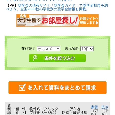
【PR】
奨学金の情報サイト「奨学金ガイド」で奨学金制度を調
べよう。全国2000校の学校別の奨学金情報も掲載。
並び替え
表示物件
資
家賃
広さ
料
種
性
物件名（クリック
所在地
（万
（平
請
別
別
で詳細ページに）
路線・最寄り駅
円）
米）