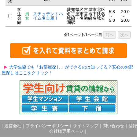
求
学
愛知県名古屋市北区
5.8
20.0
生
男
スチュデントハ
名古屋市営地下鉄名
～
～
会
女
イム名古屋Ⅰ
城線・名港線名城公
5.8
20.0
館
園駅
前へ
次へ
全1ページ中/1ページ目
大学生協でも「お部屋探し」ができるのは知ってる？安心のお部
屋探しはここをクリック！
｜
運営会社
｜
プライバシーポリシー
｜
サイトマップ
｜
問い合わせ
｜
登録
会社様専用ページ
｜