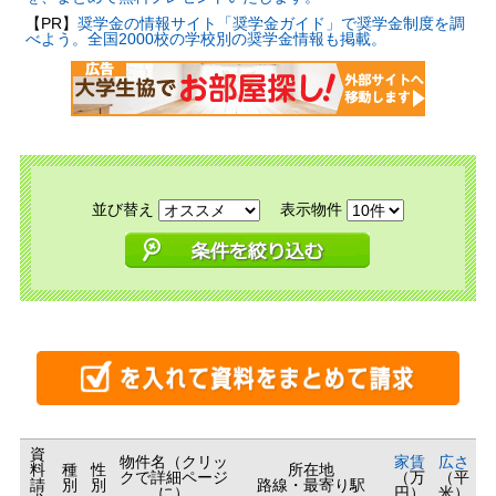
【PR】
奨学金の情報サイト「奨学金ガイド」で奨学金制度を調
べよう。全国2000校の学校別の奨学金情報も掲載。
並び替え
表示物件
資
物件名（クリッ
家賃
広さ
料
種
性
所在地
クで詳細ページ
（万
（平
請
別
別
路線・最寄り駅
に）
円）
米）