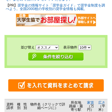
【PR】
奨学金の情報サイト「奨学金ガイド」で奨学金制度を調
べよう。全国2000校の学校別の奨学金情報も掲載。
並び替え
表示物件
所在地
家賃
広さ
資料
種
性
物件名（クリックで詳
路線・最
（万
（平
請求
別
別
細ページに）
寄り駅
円）
米）