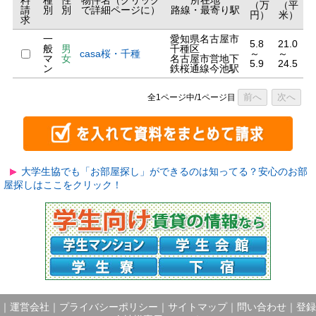
料
種
性
物件名（クリック
所在地
（万
（平
請
別
別
で詳細ページに）
路線・最寄り駅
円）
米）
求
一
愛知県名古屋市
5.8
21.0
般
男
千種区
casa桜・千種
～
～
マ
女
名古屋市営地下
5.9
24.5
ン
鉄桜通線今池駅
前へ
次へ
全1ページ中/1ページ目
大学生協でも「お部屋探し」ができるのは知ってる？安心のお部
屋探しはここをクリック！
｜
運営会社
｜
プライバシーポリシー
｜
サイトマップ
｜
問い合わせ
｜
登録