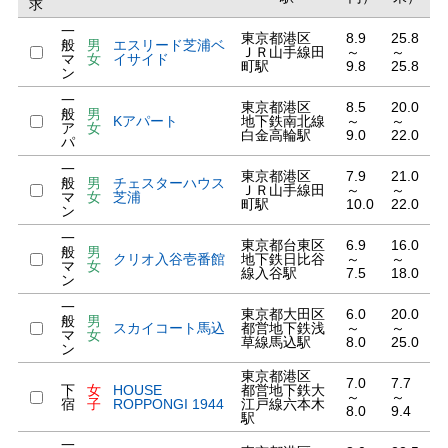
求
一
東京都港区
8.9
25.8
般
男
エスリード芝浦ベ
ＪＲ山手線田
～
～
マ
女
イサイド
町駅
9.8
25.8
ン
一
東京都港区
8.5
20.0
般
男
Kアパート
地下鉄南北線
～
～
ア
女
白金高輪駅
9.0
22.0
パ
一
東京都港区
7.9
21.0
般
男
チェスターハウス
ＪＲ山手線田
～
～
マ
女
芝浦
町駅
10.0
22.0
ン
一
東京都台東区
6.9
16.0
般
男
クリオ入谷壱番館
地下鉄日比谷
～
～
マ
女
線入谷駅
7.5
18.0
ン
一
東京都大田区
6.0
20.0
般
男
スカイコート馬込
都営地下鉄浅
～
～
マ
女
草線馬込駅
8.0
25.0
ン
東京都港区
7.0
7.7
下
女
HOUSE
都営地下鉄大
～
～
宿
子
ROPPONGI 1944
江戸線六本木
8.0
9.4
駅
一