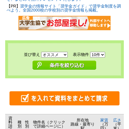
【PR】
奨学金の情報サイト「奨学金ガイド」で奨学金制度を調
べよう。全国2000校の学校別の奨学金情報も掲載。
並び替え
表示物件
資
所在地
家賃
広さ
料
種
性
物件名（クリック
路線・最寄り
（万
（平
請
別
別
で詳細ページに）
駅
円）
米）