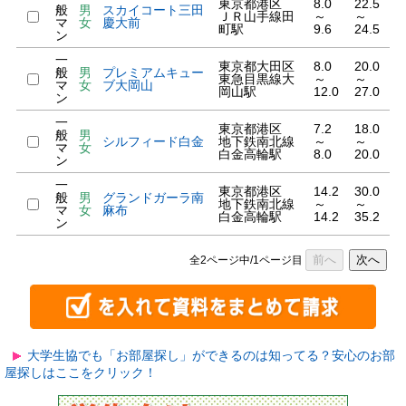
東京都港区
8.0
22.5
般
男
スカイコート三田
ＪＲ山手線田
～
～
マ
女
慶大前
町駅
9.6
24.5
ン
一
東京都大田区
8.0
20.0
般
男
プレミアムキュー
東急目黒線大
～
～
マ
女
ブ大岡山
岡山駅
12.0
27.0
ン
一
東京都港区
7.2
18.0
般
男
シルフィード白金
地下鉄南北線
～
～
マ
女
白金高輪駅
8.0
20.0
ン
一
東京都港区
14.2
30.0
般
男
グランドガーラ南
地下鉄南北線
～
～
マ
女
麻布
白金高輪駅
14.2
35.2
ン
前へ
次へ
全2ページ中/1ページ目
大学生協でも「お部屋探し」ができるのは知ってる？安心のお部
屋探しはここをクリック！