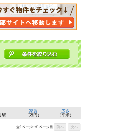
家賃
広さ
り駅
（万円）
（平米）
前へ
次へ
全1ページ中/1ページ目