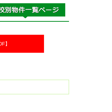
DF】
。