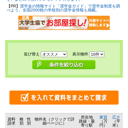
【PR】
奨学金の情報サイト「奨学金ガイド」で奨学金制度を調
べよう。全国2000校の学校別の奨学金情報も掲載。
並び替え
表示物件
所在地
家賃
広さ
資料
種
性
物件名（クリックで詳
路線・最
（万
（平
請求
別
別
細ページに）
寄り駅
円）
米）