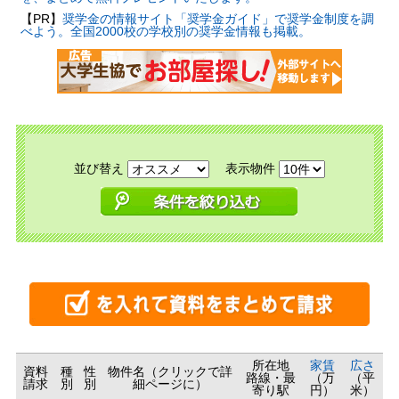
【PR】
奨学金の情報サイト「奨学金ガイド」で奨学金制度を調
べよう。全国2000校の学校別の奨学金情報も掲載。
並び替え
表示物件
所在地
家賃
広さ
資料
種
性
物件名（クリックで詳
路線・最
（万
（平
請求
別
別
細ページに）
寄り駅
円）
米）