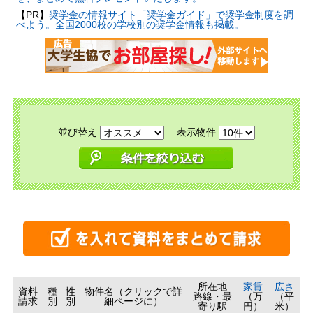
【PR】
奨学金の情報サイト「奨学金ガイド」で奨学金制度を調
べよう。全国2000校の学校別の奨学金情報も掲載。
並び替え
表示物件
所在地
家賃
広さ
資料
種
性
物件名（クリックで詳
路線・最
（万
（平
請求
別
別
細ページに）
寄り駅
円）
米）