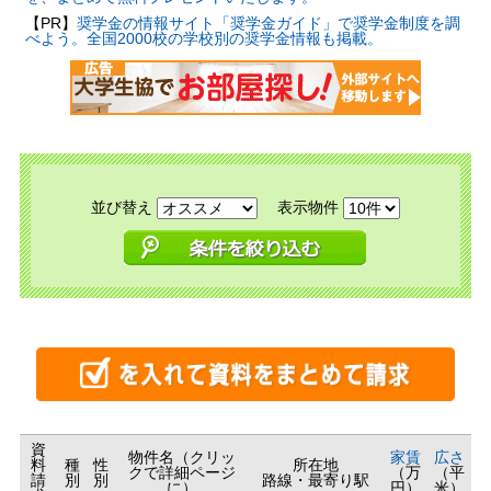
【PR】
奨学金の情報サイト「奨学金ガイド」で奨学金制度を調
べよう。全国2000校の学校別の奨学金情報も掲載。
並び替え
表示物件
資
物件名（クリッ
家賃
広さ
料
種
性
所在地
クで詳細ページ
（万
（平
請
別
別
路線・最寄り駅
に）
円）
米）