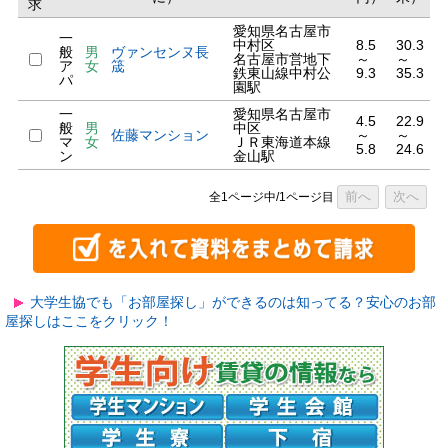
求
愛知県名古屋市
一
中村区
8.5
30.3
般
男
ヴァンセンヌ長
名古屋市営地下
～
～
ア
女
筬
鉄東山線中村公
9.3
35.3
パ
園駅
一
愛知県名古屋市
4.5
22.9
般
男
中区
佐藤マンション
～
～
マ
女
ＪＲ東海道本線
5.8
24.6
ン
金山駅
前へ
次へ
全1ページ中/1ページ目
大学生協でも「お部屋探し」ができるのは知ってる？安心のお部
屋探しはここをクリック！