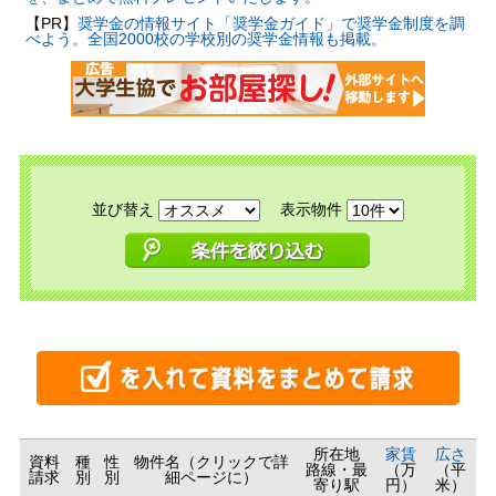
【PR】
奨学金の情報サイト「奨学金ガイド」で奨学金制度を調
べよう。全国2000校の学校別の奨学金情報も掲載。
並び替え
表示物件
所在地
家賃
広さ
資料
種
性
物件名（クリックで詳
路線・最
（万
（平
請求
別
別
細ページに）
寄り駅
円）
米）