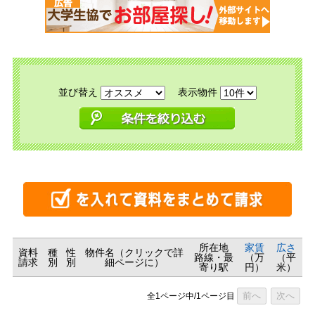
並び替え
表示物件
所在地
家賃
広さ
資料
種
性
物件名（クリックで詳
路線・最
（万
（平
請求
別
別
細ページに）
寄り駅
円）
米）
前へ
次へ
全1ページ中/1ページ目