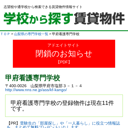
志望校や通学校から検索できる賃貸物件情報サイト
ＴＯＰ
>
山梨県の専門学校一覧
> 甲府看護専門学校
アドエイトサイト
閉鎖のお知らせ
【PDF】
甲府看護専門学校
〒400-0026 山梨県甲府市塩部３－１－４
http://www.nns.ne.jp/ass/kf-kango/
甲府看護専門学校の登録物件は現在11件
です。
【PR】
受験生の「部屋探し」や「一人暮らし」に役立つ情報誌
を、まとめて無料プレゼントいたします。