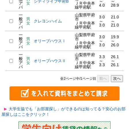
シティライフ甲府B
～
～
ア
女
ＪＲ中央本
4.0
28.9
パ
線甲府駅
一
山梨県甲府
3.0
21.0
般
男
市
クレヨンハイム
～
～
ア
女
ＪＲ中央本
3.0
21.0
パ
線甲府駅
一
山梨県甲府
3.0
19.9
般
男
市
オリーブハウスⅠ
～
～
ア
女
ＪＲ中央本
3.0
26.0
パ
線甲府駅
一
山梨県甲府
3.3
26.1
般
男
市
オリーブハウスⅡ
～
～
ア
女
ＪＲ中央本
3.3
26.1
パ
線甲府駅
前へ
次へ
全2ページ中/1ページ目
大学生協でも「お部屋探し」ができるのは知ってる？安心のお部
屋探しはここをクリック！