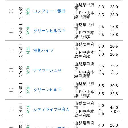
一
山梨県甲府
3.3
23.0
般
男
市
コンフォート飯田
～
～
マ
女
ＪＲ中央本
3.5
23.0
ン
線甲府駅
一
山梨県甲府
2.5
15.8
般
男
市
グリーンヒルズ２
～
～
マ
女
ＪＲ中央本
2.5
15.8
ン
線甲府駅
一
山梨県甲府
3.0
20.5
般
男
市
清川ハイツ
～
～
ア
女
ＪＲ中央本
3.0
20.5
パ
線甲府駅
一
山梨県甲府
3.5
23.2
般
男
市
デマラージュＭ
～
～
ア
女
ＪＲ中央本
3.8
23.2
パ
線甲府駅
一
山梨県甲府
3.5
20.8
般
男
市
グリーンヒルズ
～
～
マ
女
ＪＲ中央本
3.5
22.8
ン
線甲府駅
一
山梨県甲府
5.0
般
男
市
45.0
シティライフ甲府Ａ
～
ア
女
ＪＲ中央本
～0.0
5.5
パ
線甲府駅
一
山梨県甲府
4.0
28.9
般
男
市