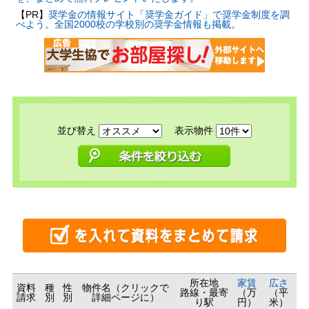
【PR】
奨学金の情報サイト「奨学金ガイド」で奨学金制度を調
べよう。全国2000校の学校別の奨学金情報も掲載。
並び替え
表示物件
所在地
家賃
広さ
資料
種
性
物件名（クリックで
路線・最寄
（万
（平
請求
別
別
詳細ページに）
り駅
円）
米）